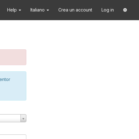
Help
Italiano
Crea un account
Log in
ventor