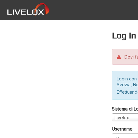
Log in
Devi fa
Login con 
Svezia, No
Effettuando
Sistema di L
Livelox
Username