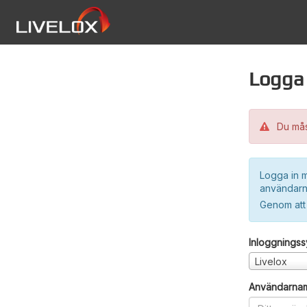
Logga 
Du måst
Logga in m
användarn
Genom att
Inloggnings
Livelox
Användarna