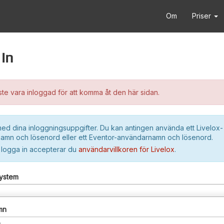
Om
Priser
in
e vara inloggad för att komma åt den här sidan.
ed dina inloggningsuppgifter. Du kan antingen använda ett Livelox-
amn och lösenord eller ett Eventor-användarnamn och lösenord.
 logga in accepterar du
användarvillkoren för Livelox
.
system
mn