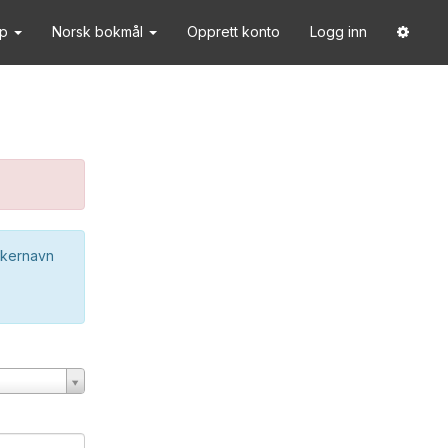
lp
Norsk bokmål
Opprett konto
Logg inn
ukernavn