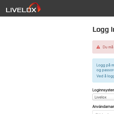
Logg i
Du må 
Logg på m
og passord
Ved å log
Loginnsyste
Livelox
Användarna