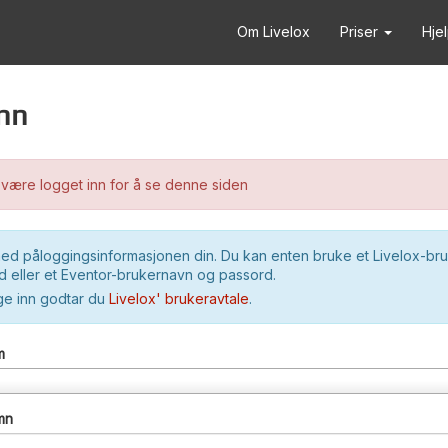
Om Livelox
Priser
Hje
nn
være logget inn for å se denne siden
ed påloggingsinformasjonen din. Du kan enten bruke et Livelox-br
 eller et Eventor-brukernavn og passord.
ge inn godtar du
Livelox' brukeravtale
.
m
mn