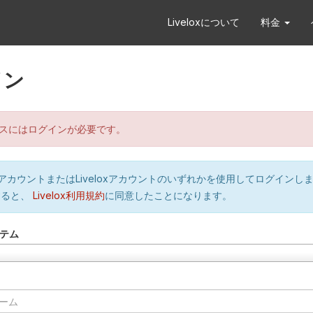
Liveloxについて
料金
イン
スにはログインが必要です。
orのアカウントまたはLiveloxアカウントのいずれかを使用してログインし
すると、
Livelox利用規約
に同意したことになります。
テム