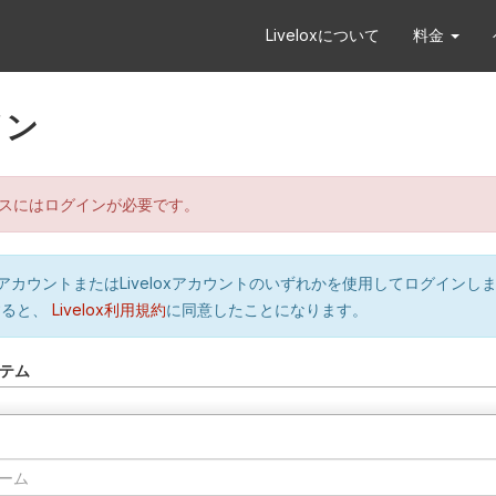
Liveloxについて
料金
イン
スにはログインが必要です。
orのアカウントまたはLiveloxアカウントのいずれかを使用してログインし
すると、
Livelox利用規約
に同意したことになります。
テム