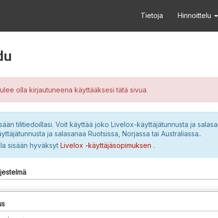
Tietoja
Hinnoittelu
du
ulee olla kirjautuneena käyttääksesi tätä sivua.
sään tilitiedoillasi. Voit käyttää joko Livelox-käyttäjätunnusta ja salasa
yttäjätunnusta ja salasanaa Ruotsissa, Norjassa tai Australiassa..
lla sisään hyväksyt
Livelox -käyttäjäsopimuksen
.
rjestelmä
us