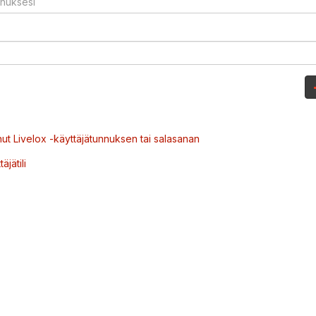
ut Livelox -käyttäjätunnuksen tai salasanan
äjätili