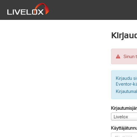
Kirjau
Sinun t
Kirjaudu si
Eventor-kä
Kirjautuma
Kirjautumisjä
Livelox
Käyttäjätunn