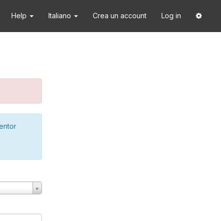
Help
Italiano
Crea un account
Log in
ventor