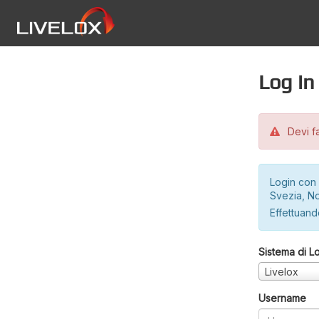
Log in
Devi fa
Login con 
Svezia, No
Effettuando
Sistema di L
Livelox
Username