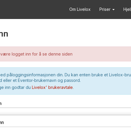
Om Livelox
Priser
Hje
nn
være logget inn for å se denne siden
ed påloggingsinformasjonen din. Du kan enten bruke et Livelox-br
 eller et Eventor-brukernavn og passord.
ge inn godtar du
Livelox' brukeravtale
.
m
mn