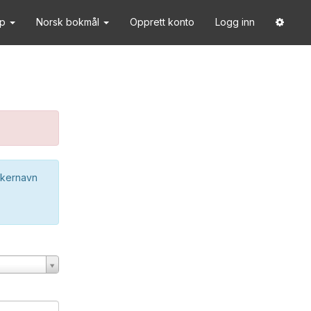
lp
Norsk bokmål
Opprett konto
Logg inn
ukernavn