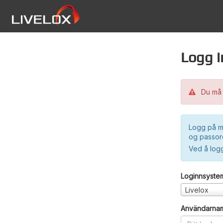
Logg i
Du må 
Logg på m
og passord
Ved å log
Loginnsyste
Livelox
Användarna