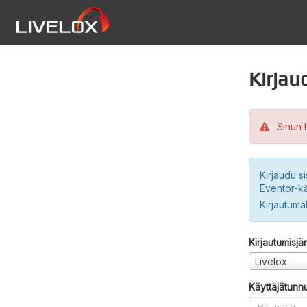
Kirjau
Sinun t
Kirjaudu si
Eventor-kä
Kirjautuma
Kirjautumisjä
Livelox
Käyttäjätunn