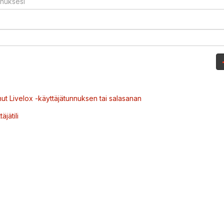
ut Livelox -käyttäjätunnuksen tai salasanan
äjätili