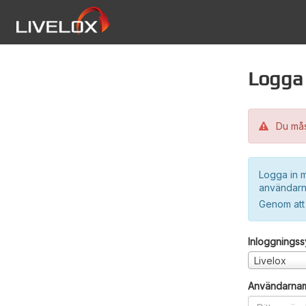
Logga 
Du måst
Logga in m
användarn
Genom att
Inloggnings
Livelox
Användarna