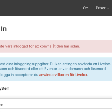
Om
Priser
in
e vara inloggad för att komma åt den här sidan.
ed dina inloggningsuppgifter. Du kan antingen använda ett Livelox-
amn och lösenord eller ett Eventor-användarnamn och lösenord.
 logga in accepterar du
användarvillkoren för Livelox
.
system
mn