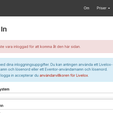
Om
Priser
in
e vara inloggad för att komma åt den här sidan.
ed dina inloggningsuppgifter. Du kan antingen använda ett Livelox-
amn och lösenord eller ett Eventor-användarnamn och lösenord.
 logga in accepterar du
användarvillkoren för Livelox
.
system
mn