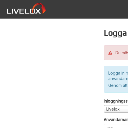
Logga 
Du måst
Logga in m
användarn
Genom att
Inloggnings
Livelox
Användarna