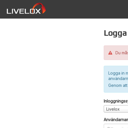
Logga 
Du måst
Logga in m
användarn
Genom att
Inloggnings
Livelox
Användarna