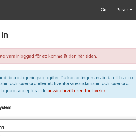
Om
Priser
in
e vara inloggad för att komma åt den här sidan.
ed dina inloggningsuppgifter. Du kan antingen använda ett Livelox-
amn och lösenord eller ett Eventor-användarnamn och lösenord.
 logga in accepterar du
användarvillkoren för Livelox
.
system
mn