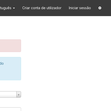
rtuguês
Criar conta de utilizador
Iniciar sessão
 do