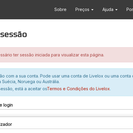
Sobre
Preços
Ajuda
Po
r sessão
sário ter sessão iniciada para visualizar esta página.
ssão com a sua conta. Pode usar uma conta de Livelox ou uma conta
 Suécia, Noruega ou Austrália.
 sessão, está a aceitar os
Termos e Condições do Livelox
.
e login
izador