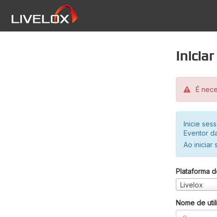
Inicia
É neces
Inicie se
Eventor da
Ao iniciar
Plataforma d
Livelox
Nome de util