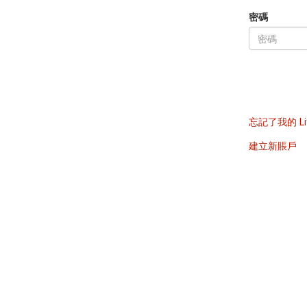
密碼
忘記了我的 Li
建立新賬戶