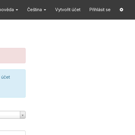
pověda
Čeština
Vytvořit účet
Přihlásit se
 účet