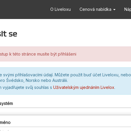
O Liveloxu
Cenová nabídka
Ná
it se
stup k této stránce musíte být přihlášeni
se svými přihlašovacími údají. Můžete použít buď účet Liveloxu, nebo
ro Švédsko, Norsko nebo Austrálii.
m vyjadřujete svůj souhlas s
Uživatelským ujednáním Livelox
.
 systém
 jméno