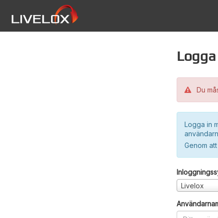
Logga 
Du måst
Logga in m
användarn
Genom att
Inloggnings
Livelox
Användarna