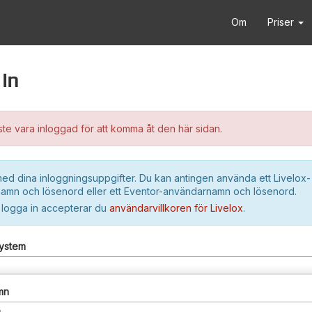
Om
Priser
in
e vara inloggad för att komma åt den här sidan.
ed dina inloggningsuppgifter. Du kan antingen använda ett Livelox-
amn och lösenord eller ett Eventor-användarnamn och lösenord.
 logga in accepterar du
användarvillkoren för Livelox
.
system
mn