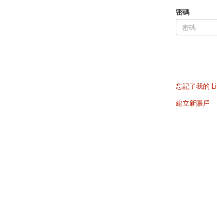
密碼
忘記了我的 Li
建立新賬戶