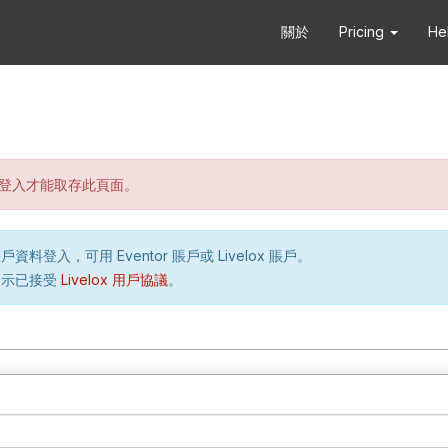
關於
Pricing
He
登入才能取存此頁面。
資料登入，可用 Eventor 賬戶或 Livelox 賬戶。
表示已接受
Livelox 用戶協議
。