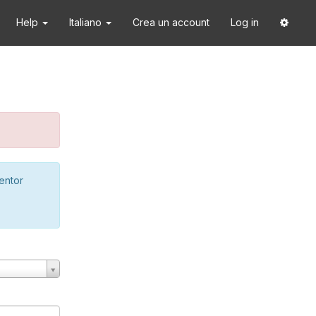
Help
Italiano
Crea un account
Log in
ventor