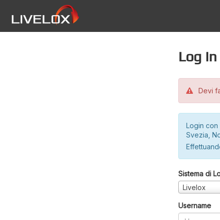
Log in
Devi fa
Login con 
Svezia, No
Effettuando
Sistema di L
Livelox
Username