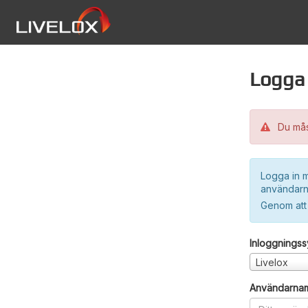
Logga 
Du måst
Logga in m
användarn
Genom att
Inloggnings
Livelox
Användarna