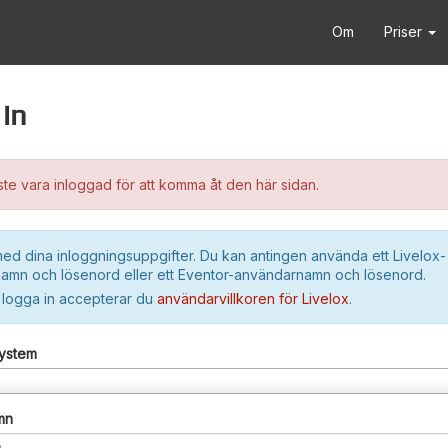
Om
Priser
in
e vara inloggad för att komma åt den här sidan.
ed dina inloggningsuppgifter. Du kan antingen använda ett Livelox-
amn och lösenord eller ett Eventor-användarnamn och lösenord.
 logga in accepterar du
användarvillkoren för Livelox
.
system
mn