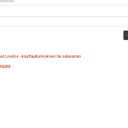
ut Livelox -käyttäjätunnuksen tai salasanan
äjätili