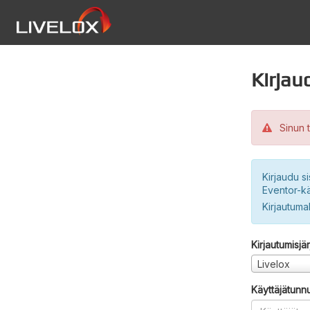
Kirjau
Sinun t
Kirjaudu si
Eventor-kä
Kirjautuma
Kirjautumisjä
Livelox
Käyttäjätunn