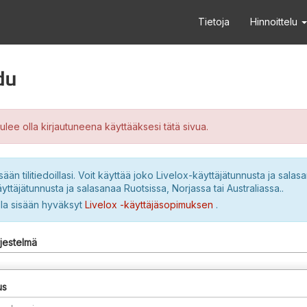
Tietoja
Hinnoittelu
du
ulee olla kirjautuneena käyttääksesi tätä sivua.
sään tilitiedoillasi. Voit käyttää joko Livelox-käyttäjätunnusta ja salasa
yttäjätunnusta ja salasanaa Ruotsissa, Norjassa tai Australiassa..
lla sisään hyväksyt
Livelox -käyttäjäsopimuksen
.
rjestelmä
us