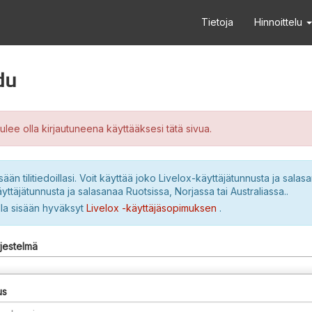
Tietoja
Hinnoittelu
du
ulee olla kirjautuneena käyttääksesi tätä sivua.
sään tilitiedoillasi. Voit käyttää joko Livelox-käyttäjätunnusta ja salasa
yttäjätunnusta ja salasanaa Ruotsissa, Norjassa tai Australiassa..
lla sisään hyväksyt
Livelox -käyttäjäsopimuksen
.
rjestelmä
us