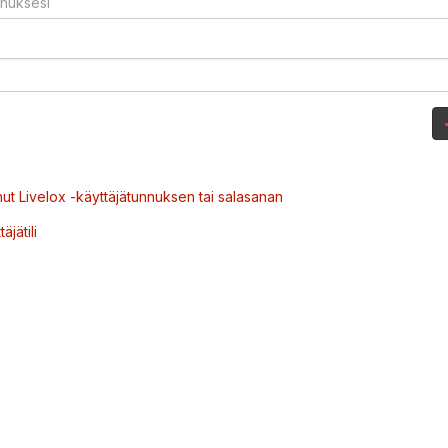
ut Livelox -käyttäjätunnuksen tai salasanan
äjätili