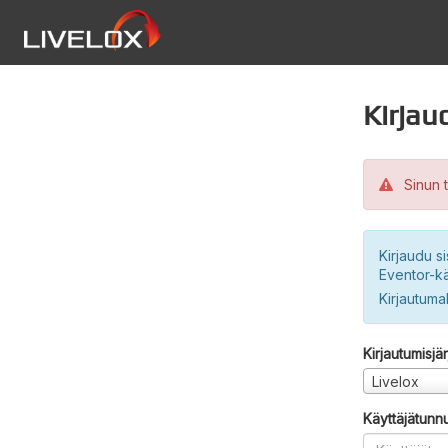
Kirjau
Sinun t
Kirjaudu si
Eventor-kä
Kirjautuma
Kirjautumisjä
Livelox
Käyttäjätunn