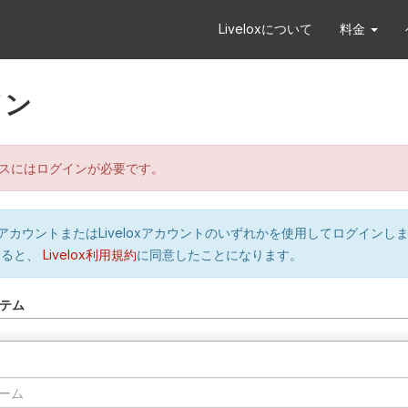
Liveloxについて
料金
イン
スにはログインが必要です。
orのアカウントまたはLiveloxアカウントのいずれかを使用してログインし
すると、
Livelox利用規約
に同意したことになります。
テム