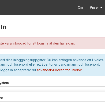
Om
Priser
in
e vara inloggad för att komma åt den här sidan.
ed dina inloggningsuppgifter. Du kan antingen använda ett Livelox-
amn och lösenord eller ett Eventor-användarnamn och lösenord.
 logga in accepterar du
användarvillkoren för Livelox
.
system
mn