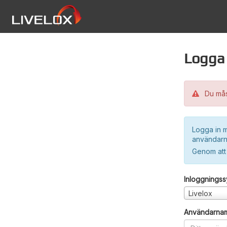
Logga 
Du måst
Logga in m
användarn
Genom att
Inloggnings
Livelox
Användarna