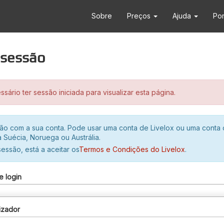
Sobre
Preços
Ajuda
Po
r sessão
sário ter sessão iniciada para visualizar esta página.
ssão com a sua conta. Pode usar uma conta de Livelox ou uma conta
 Suécia, Noruega ou Austrália.
 sessão, está a aceitar os
Termos e Condições do Livelox
.
e login
izador