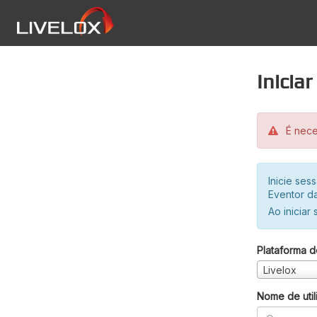
Inicia
É neces
Inicie se
Eventor da
Ao iniciar
Plataforma d
Livelox
Nome de util