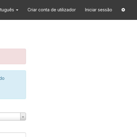
rtuguês
Criar conta de utilizador
Iniciar sessão
 do