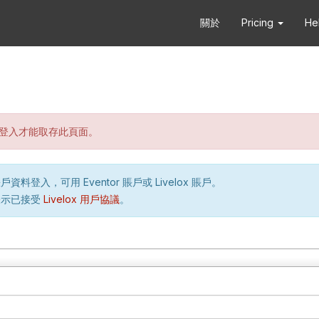
關於
Pricing
He
登入才能取存此頁面。
資料登入，可用 Eventor 賬戶或 Livelox 賬戶。
表示已接受
Livelox 用戶協議
。