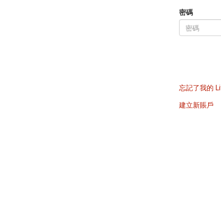
密碼
忘記了我的 Li
建立新賬戶