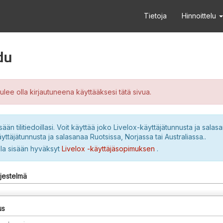
Tietoja
Hinnoittelu
du
ulee olla kirjautuneena käyttääksesi tätä sivua.
sään tilitiedoillasi. Voit käyttää joko Livelox-käyttäjätunnusta ja salasa
yttäjätunnusta ja salasanaa Ruotsissa, Norjassa tai Australiassa..
lla sisään hyväksyt
Livelox -käyttäjäsopimuksen
.
rjestelmä
us