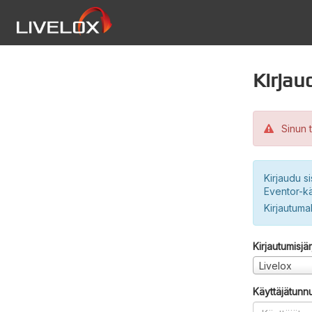
Kirjau
Sinun t
Kirjaudu si
Eventor-kä
Kirjautuma
Kirjautumisjä
Livelox
Käyttäjätunn