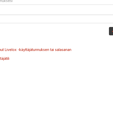
ut Livelox -käyttäjätunnuksen tai salasanan
äjätili