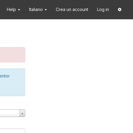
Help
Italiano
Crea un account
Log in
ventor