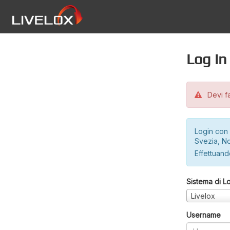
Log in
Devi fa
Login con 
Svezia, No
Effettuando
Sistema di L
Livelox
Username