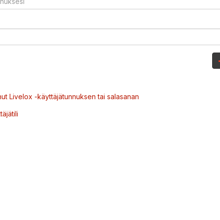
ut Livelox -käyttäjätunnuksen tai salasanan
äjätili