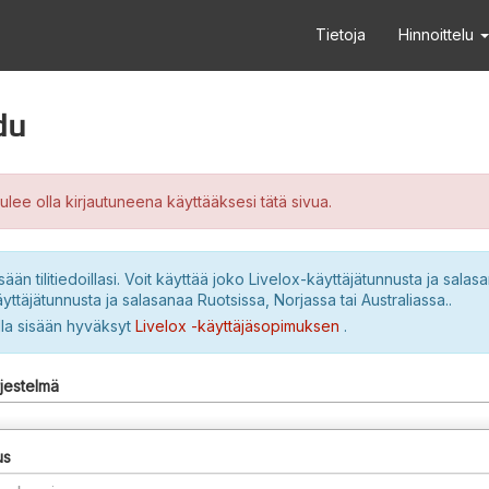
Tietoja
Hinnoittelu
du
ulee olla kirjautuneena käyttääksesi tätä sivua.
sään tilitiedoillasi. Voit käyttää joko Livelox-käyttäjätunnusta ja salasa
yttäjätunnusta ja salasanaa Ruotsissa, Norjassa tai Australiassa..
lla sisään hyväksyt
Livelox -käyttäjäsopimuksen
.
rjestelmä
us