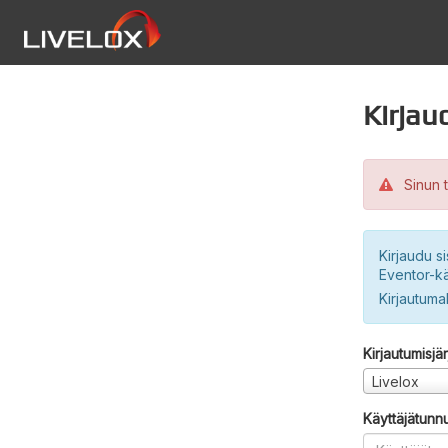
Kirjau
Sinun t
Kirjaudu si
Eventor-kä
Kirjautuma
Kirjautumisjä
Livelox
Käyttäjätunn