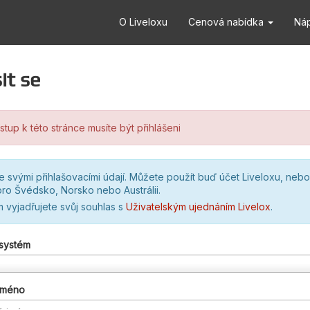
O Liveloxu
Cenová nabídka
Ná
it se
stup k této stránce musíte být přihlášeni
se svými přihlašovacími údají. Můžete použít buď účet Liveloxu, nebo
ro Švédsko, Norsko nebo Austrálii.
m vyjadřujete svůj souhlas s
Uživatelským ujednáním Livelox
.
 systém
 jméno