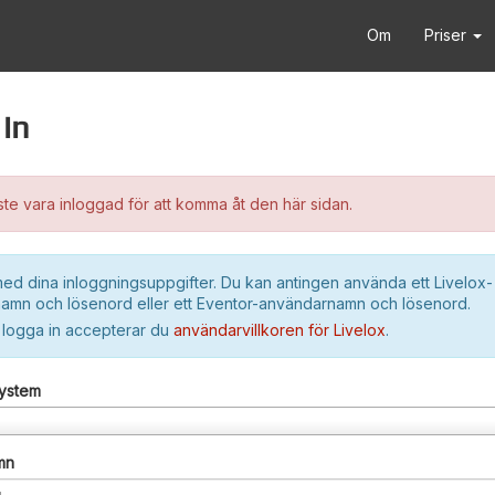
Om
Priser
in
e vara inloggad för att komma åt den här sidan.
ed dina inloggningsuppgifter. Du kan antingen använda ett Livelox-
amn och lösenord eller ett Eventor-användarnamn och lösenord.
 logga in accepterar du
användarvillkoren för Livelox
.
system
mn