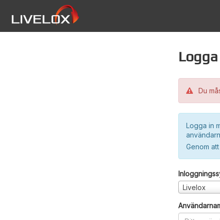
Logga 
Du måst
Logga in m
användarn
Genom att
Inloggnings
Livelox
Användarna