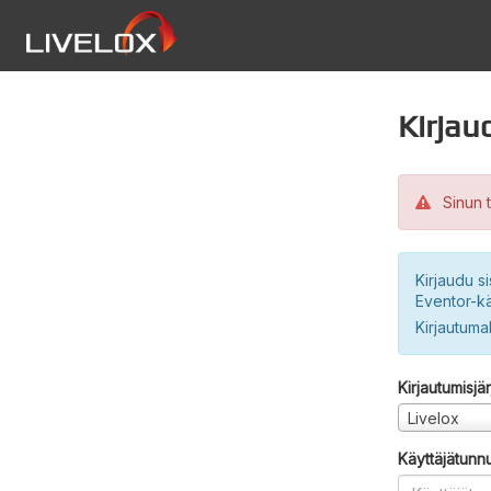
Kirjau
Sinun t
Kirjaudu si
Eventor-kä
Kirjautuma
Kirjautumisjä
Livelox
Käyttäjätunn