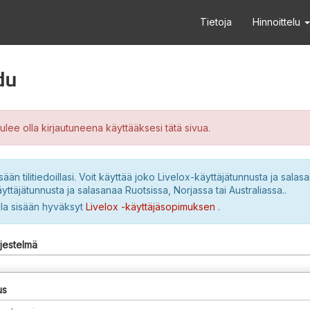
Tietoja
Hinnoittelu
du
ulee olla kirjautuneena käyttääksesi tätä sivua.
sään tilitiedoillasi. Voit käyttää joko Livelox-käyttäjätunnusta ja salasa
yttäjätunnusta ja salasanaa Ruotsissa, Norjassa tai Australiassa..
lla sisään hyväksyt
Livelox -käyttäjäsopimuksen
.
rjestelmä
us