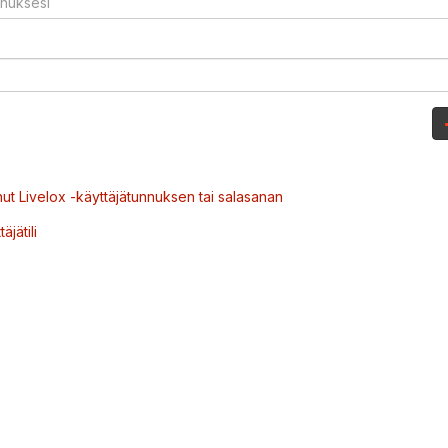
ut Livelox -käyttäjätunnuksen tai salasanan
äjätili