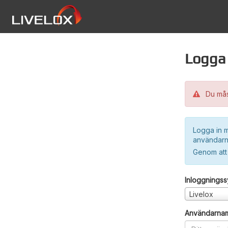
Logga 
Du måst
Logga in m
användarn
Genom att
Inloggnings
Livelox
Användarna