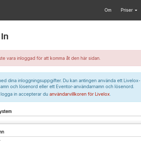
Om
Priser
in
e vara inloggad för att komma åt den här sidan.
ed dina inloggningsuppgifter. Du kan antingen använda ett Livelox-
amn och lösenord eller ett Eventor-användarnamn och lösenord.
 logga in accepterar du
användarvillkoren för Livelox
.
system
mn