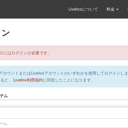
Liveloxについて
料金
イン
スにはログインが必要です。
orのアカウントまたはLiveloxアカウントのいずれかを使用してログインし
すると、
Livelox利用規約
に同意したことになります。
テム