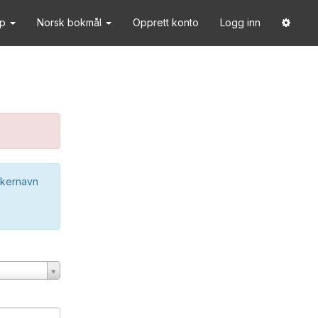
lp
Norsk bokmål
Opprett konto
Logg inn
ukernavn