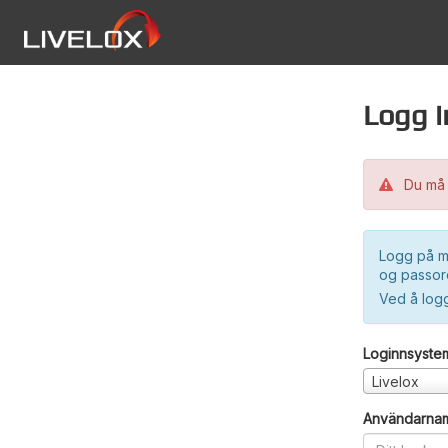
Logg i
Du må 
Logg på m
og passord
Ved å log
Loginnsyste
Livelox
Användarna