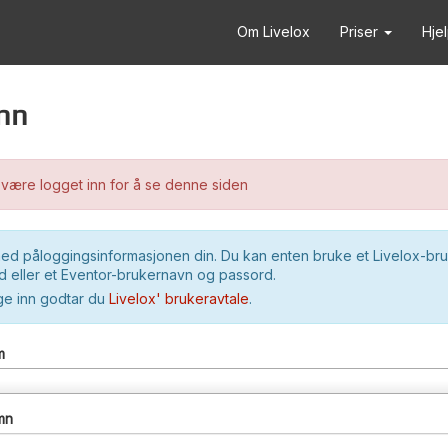
Om Livelox
Priser
Hje
nn
være logget inn for å se denne siden
ed påloggingsinformasjonen din. Du kan enten bruke et Livelox-br
 eller et Eventor-brukernavn og passord.
ge inn godtar du
Livelox' brukeravtale
.
m
mn