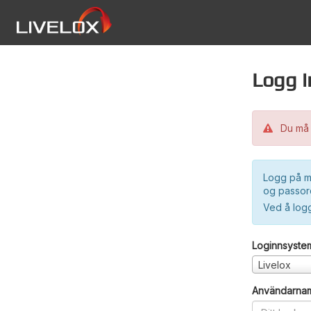
Logg i
Du må 
Logg på m
og passord
Ved å log
Loginnsyste
Livelox
Användarna