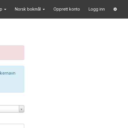
lp
Norsk bokmål
Opprett konto
Logg inn
ukernavn