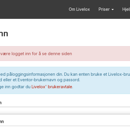
Om Livelox
Priser
Hje
nn
være logget inn for å se denne siden
ed påloggingsinformasjonen din. Du kan enten bruke et Livelox-br
 eller et Eventor-brukernavn og passord.
ge inn godtar du
Livelox' brukeravtale
.
m
mn