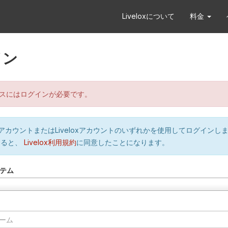
Liveloxについて
料金
イン
スにはログインが必要です。
orのアカウントまたはLiveloxアカウントのいずれかを使用してログインし
すると、
Livelox利用規約
に同意したことになります。
テム