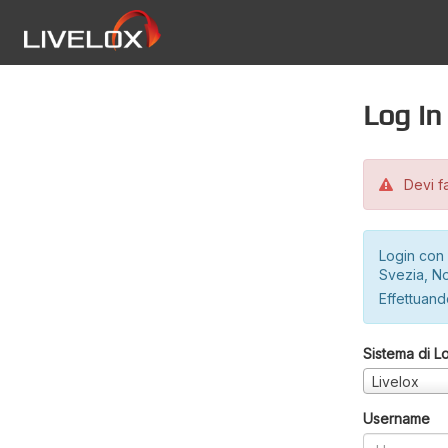
Log in
Devi fa
Login con 
Svezia, No
Effettuando
Sistema di L
Livelox
Username