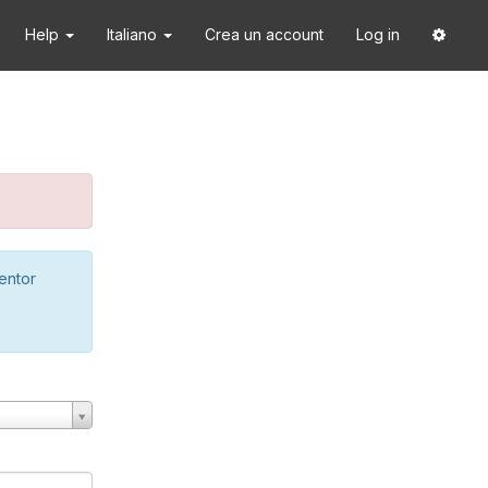
Help
Italiano
Crea un account
Log in
ventor