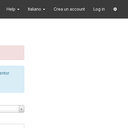
Help
Italiano
Crea un account
Log in
ventor