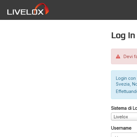
Log in
Devi fa
Login con 
Svezia, No
Effettuando
Sistema di L
Livelox
Username