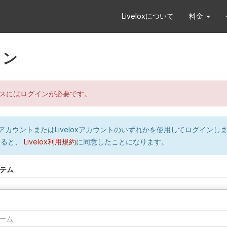
Liveloxについて
料金
イン
スにはログインが必要です。
orのアカウントまたはLiveloxアカウントのいずれかを使用してログインし
すると、
Livelox利用規約
に同意したことになります。
テム