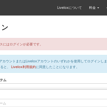
Liveloxについて
料金
イン
スにはログインが必要です。
orのアカウントまたはLiveloxアカウントのいずれかを使用してログインし
すると、
Livelox利用規約
に同意したことになります。
テム