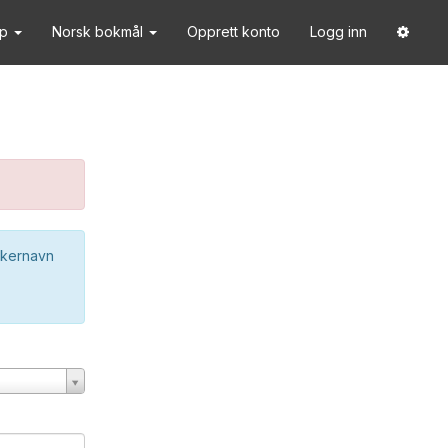
lp
Norsk bokmål
Opprett konto
Logg inn
ukernavn