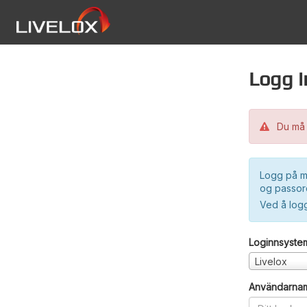
Logg i
Du må 
Logg på m
og passord
Ved å log
Loginnsyste
Livelox
Användarna