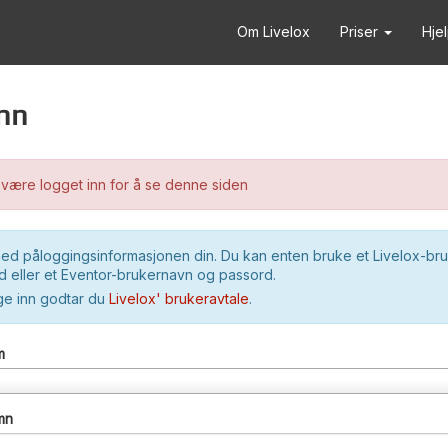
Om Livelox
Priser
Hje
nn
være logget inn for å se denne siden
ed påloggingsinformasjonen din. Du kan enten bruke et Livelox-br
 eller et Eventor-brukernavn og passord.
ge inn godtar du
Livelox' brukeravtale
.
m
mn