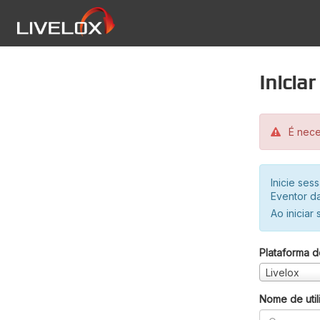
Inicia
É neces
Inicie se
Eventor da
Ao iniciar
Plataforma d
Livelox
Nome de util