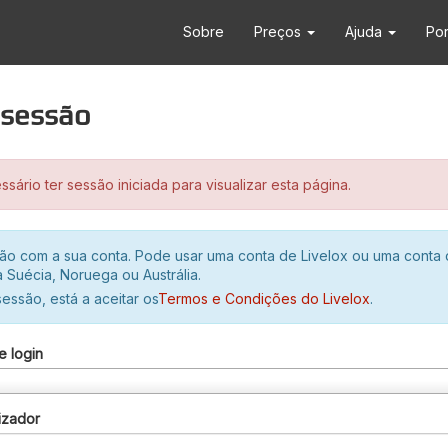
Sobre
Preços
Ajuda
Po
r sessão
sário ter sessão iniciada para visualizar esta página.
ssão com a sua conta. Pode usar uma conta de Livelox ou uma conta
 Suécia, Noruega ou Austrália.
 sessão, está a aceitar os
Termos e Condições do Livelox
.
e login
izador