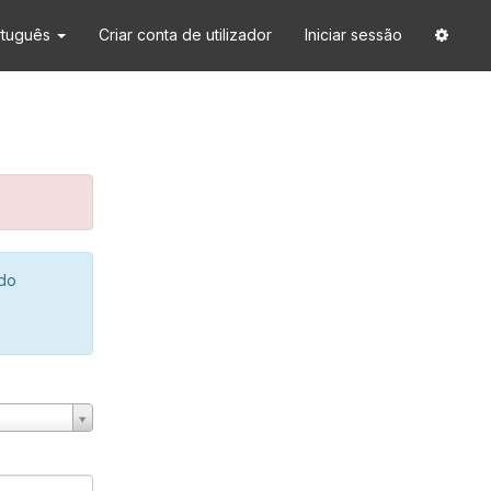
rtuguês
Criar conta de utilizador
Iniciar sessão
 do