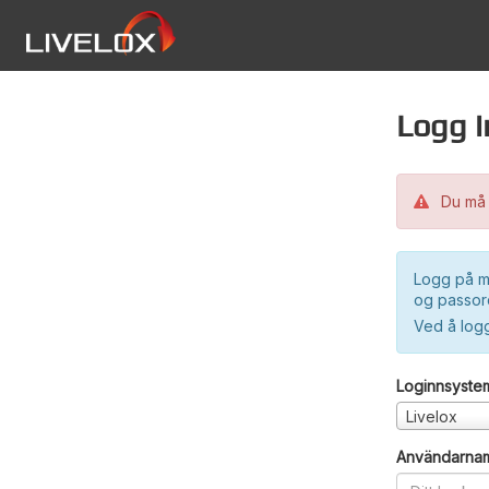
Logg i
Du må 
Logg på m
og passord
Ved å log
Loginnsyste
Livelox
Användarna