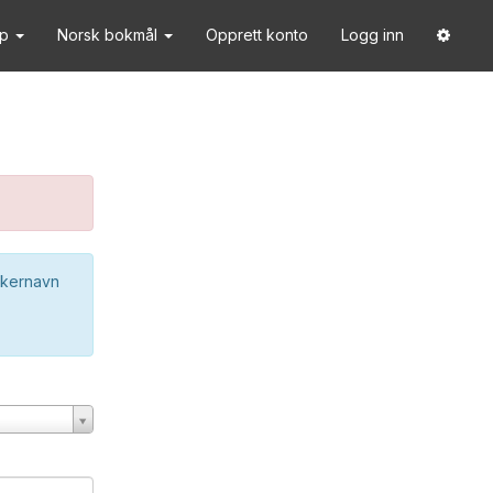
lp
Norsk bokmål
Opprett konto
Logg inn
ukernavn