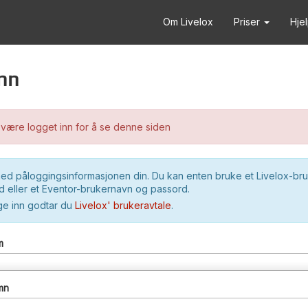
Om Livelox
Priser
Hje
nn
være logget inn for å se denne siden
ed påloggingsinformasjonen din. Du kan enten bruke et Livelox-br
 eller et Eventor-brukernavn og passord.
ge inn godtar du
Livelox' brukeravtale
.
m
mn