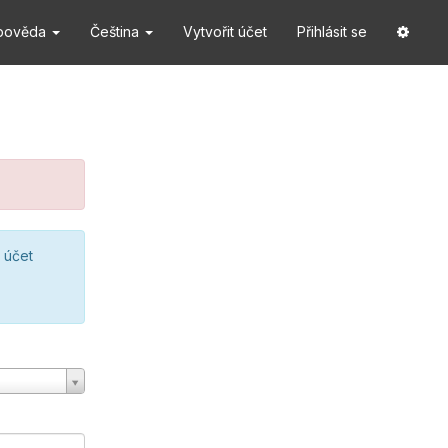
pověda
Čeština
Vytvořit účet
Přihlásit se
 účet