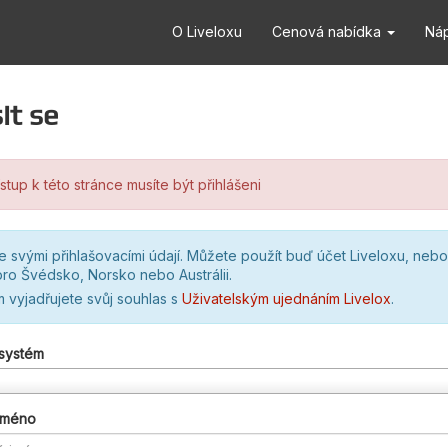
O Liveloxu
Cenová nabídka
Ná
it se
stup k této stránce musíte být přihlášeni
se svými přihlašovacími údají. Můžete použít buď účet Liveloxu, nebo
ro Švédsko, Norsko nebo Austrálii.
m vyjadřujete svůj souhlas s
Uživatelským ujednáním Livelox
.
 systém
 jméno