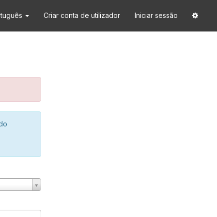
rtuguês
Criar conta de utilizador
Iniciar sessão
 do