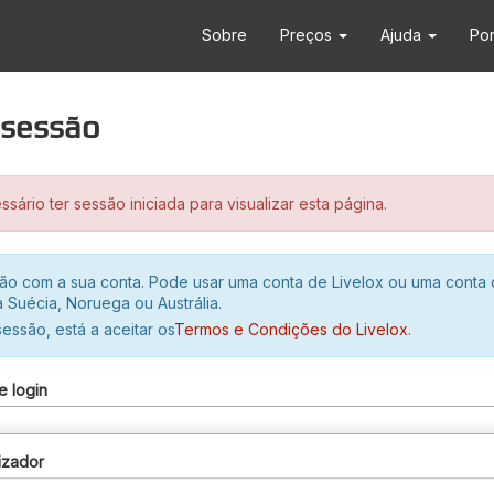
Sobre
Preços
Ajuda
Po
r sessão
sário ter sessão iniciada para visualizar esta página.
ssão com a sua conta. Pode usar uma conta de Livelox ou uma conta
 Suécia, Noruega ou Austrália.
 sessão, está a aceitar os
Termos e Condições do Livelox
.
e login
izador