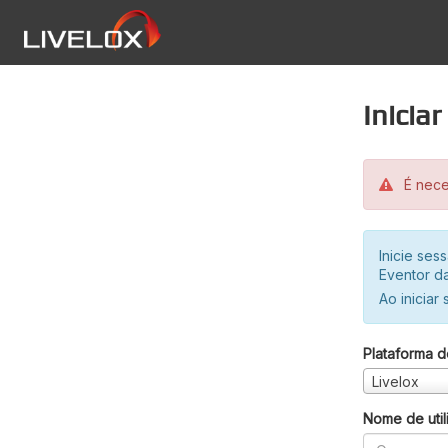
Inicia
É neces
Inicie se
Eventor da
Ao iniciar
Plataforma d
Livelox
Nome de util