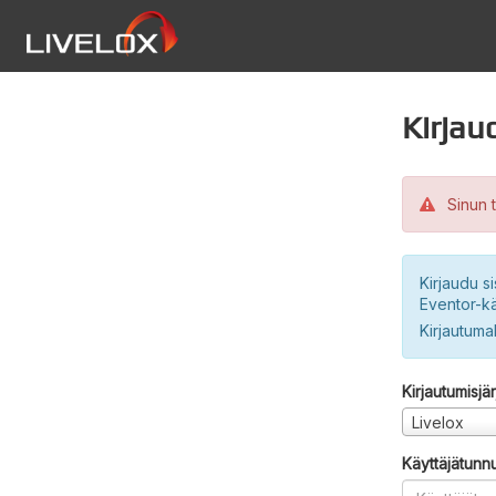
Kirjau
Sinun t
Kirjaudu si
Eventor-kä
Kirjautuma
Kirjautumisjä
Livelox
Käyttäjätunn