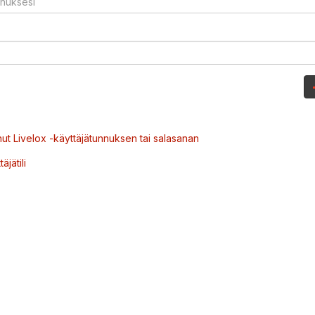
ut Livelox -käyttäjätunnuksen tai salasanan
äjätili