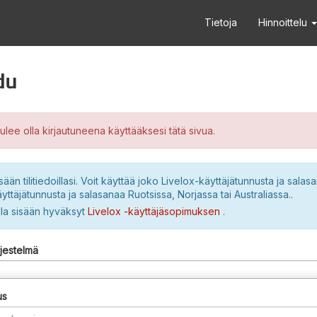
Tietoja
Hinnoittelu
du
ulee olla kirjautuneena käyttääksesi tätä sivua.
sään tilitiedoillasi. Voit käyttää joko Livelox-käyttäjätunnusta ja salasa
yttäjätunnusta ja salasanaa Ruotsissa, Norjassa tai Australiassa..
lla sisään hyväksyt
Livelox -käyttäjäsopimuksen
.
rjestelmä
us