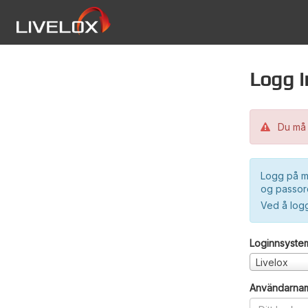
Logg i
Du må 
Logg på m
og passord
Ved å log
Loginnsyste
Livelox
Användarna