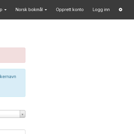
lp
Norsk bokmål
Opprett konto
Logg inn
ukernavn