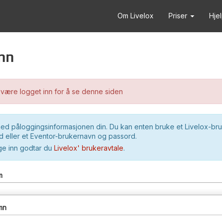
Om Livelox
Priser
Hje
nn
være logget inn for å se denne siden
ed påloggingsinformasjonen din. Du kan enten bruke et Livelox-br
 eller et Eventor-brukernavn og passord.
ge inn godtar du
Livelox' brukeravtale
.
m
mn