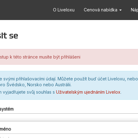
O Liveloxu
Cenová nabídka
Ná
it se
stup k této stránce musíte být přihlášeni
se svými přihlašovacími údají. Můžete použít buď účet Liveloxu, nebo
ro Švédsko, Norsko nebo Austrálii.
m vyjadřujete svůj souhlas s
Uživatelským ujednáním Livelox
.
 systém
 jméno