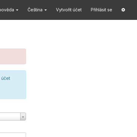
pověda
Čeština
Vytvořit účet
Přihlásit se
 účet