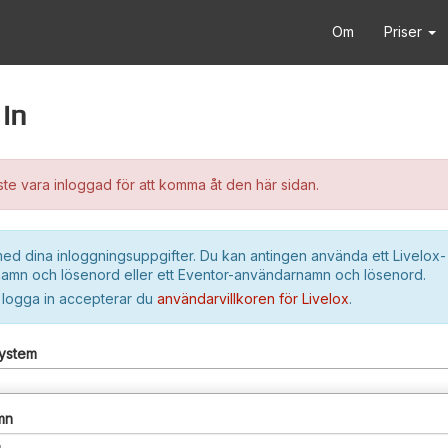
Om
Priser
in
e vara inloggad för att komma åt den här sidan.
ed dina inloggningsuppgifter. Du kan antingen använda ett Livelox-
amn och lösenord eller ett Eventor-användarnamn och lösenord.
 logga in accepterar du
användarvillkoren för Livelox
.
system
mn