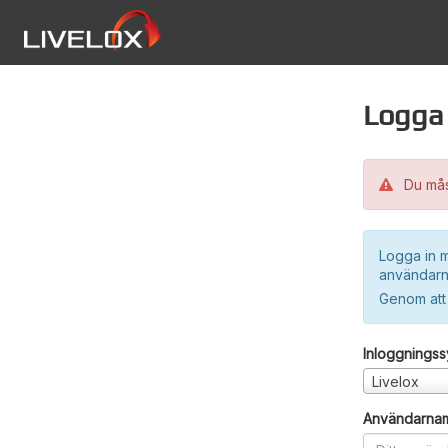
Logga 
Du måst
Logga in m
användarn
Genom att
Inloggnings
Livelox
Användarna