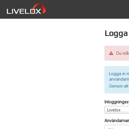
Logga 
Du måst
Logga in m
användarn
Genom att
Inloggnings
Livelox
Användarna