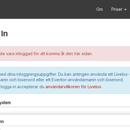
Om
Priser
in
e vara inloggad för att komma åt den här sidan.
ed dina inloggningsuppgifter. Du kan antingen använda ett Livelox-
amn och lösenord eller ett Eventor-användarnamn och lösenord.
 logga in accepterar du
användarvillkoren för Livelox
.
system
mn